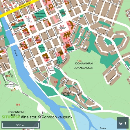
Aineistot: © Porvoon kaupunki
1
500 m