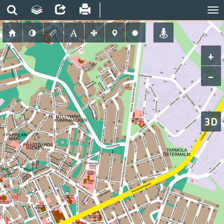
+
−
3D