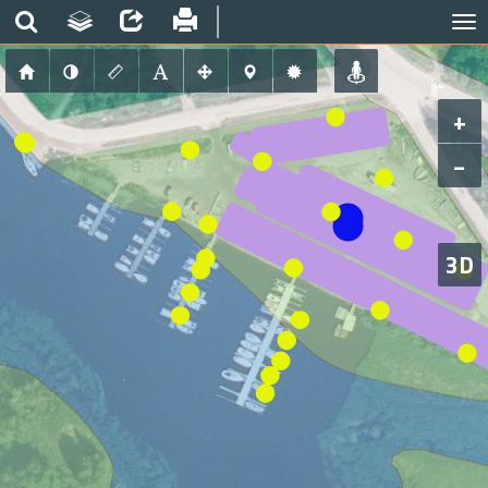
+
−
3D