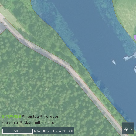
Aineistot: © Porvoon
kaupunki, © Maanmittauslaitos
5
50 m
N:6701812.0 E:26479104.0