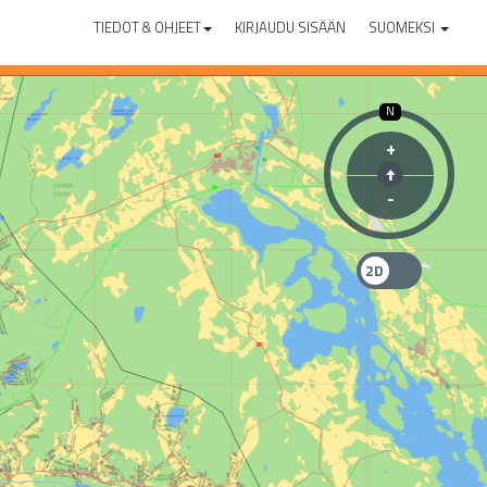
TIEDOT & OHJEET
KIRJAUDU SISÄÄN
SUOMEKSI
N
+
-
2D