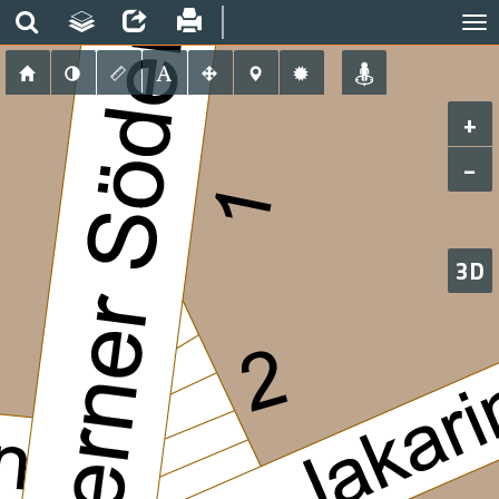
+
−
3D