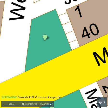
Aineistot: © Porvoon kaupunki
2
20 m
N:6701812.0 E:26479104.0