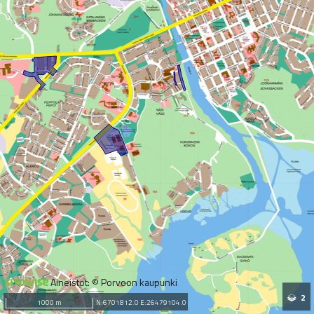
Aineistot: © Porvoon kaupunki
2
1000 m
N:6701812.0 E:26479104.0