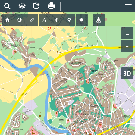
+
−
3D