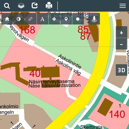
+
−
3D