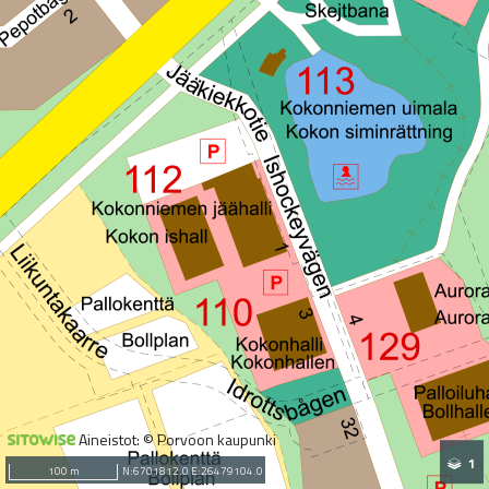
Aineistot: © Porvoon kaupunki
1
100 m
N:6701812.0 E:26479104.0