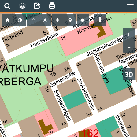
+
−
3D