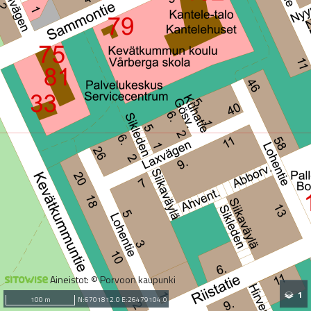
Aineistot: © Porvoon kaupunki
1
100 m
N:6701812.0 E:26479104.0