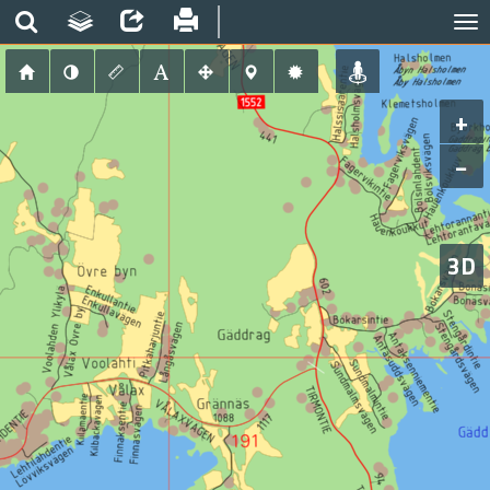
+
−
3D