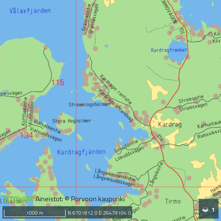
Aineistot: © Porvoon kaupunki
1
1000 m
N:6701812.0 E:26479104.0