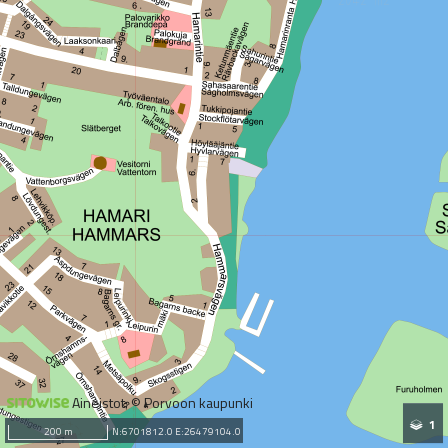
Aineistot: © Porvoon kaupunki
1
200 m
N:6701812.0 E:26479104.0