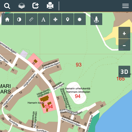
+
−
3D