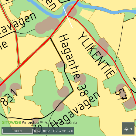
Aineistot: © Porvoon kaupunki
1
200 m
N:6701812.0 E:26479104.0