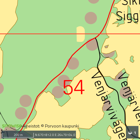
Aineistot: © Porvoon kaupunki
1
200 m
N:6701812.0 E:26479104.0