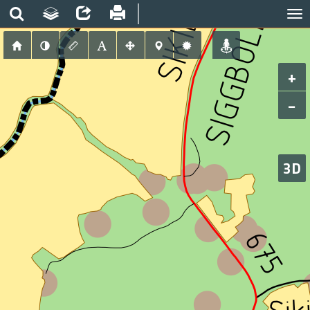
+
−
3D