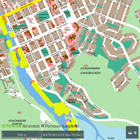
Aineistot: © Porvoon kaupunki
8
500 m
N:6701812.0 E:26479104.0