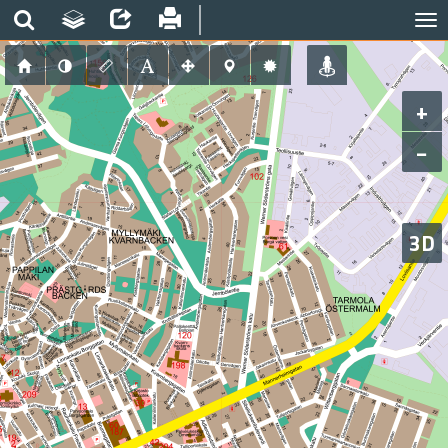
+
−
3D