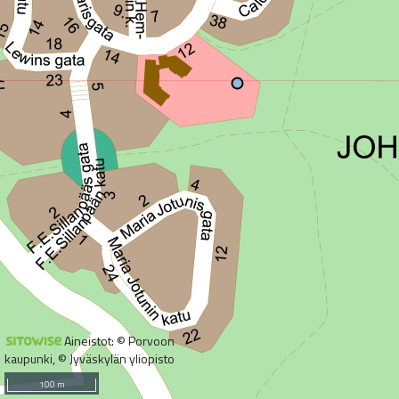
Aineistot: © Porvoon
kaupunki, © Jyväskylän yliopisto
100 m