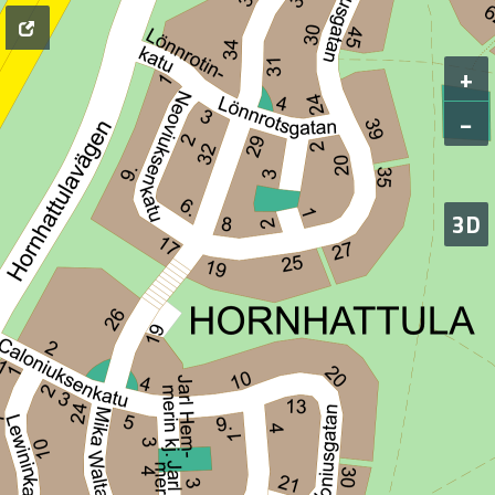
+
−
3D